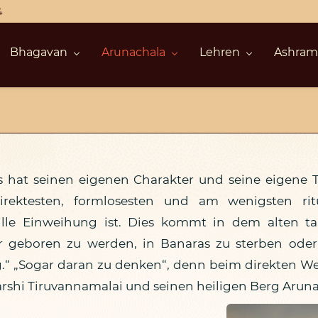
4
Bhagavan
Arunachala
Lehren
Ashra
s hat seinen eigenen Charakter und seine eigene Tra
direktesten, formlosesten und am wenigsten ri
stille Einweihung ist. Dies kommt in dem alten t
r geboren zu werden, in Banaras zu sterben ode
.“ „Sogar daran zu denken“, denn beim direkten Weg
harshi Tiruvannamalai und seinen heiligen Berg Arun