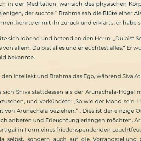
ich in der Meditation, war sich des physischen Kö
sjenigen, der suchte.“ Brahma sah die Blüte einer Als
en, kehrte er mit ihr zurück und erklärte, er habe s
e sich lobend und betend an den Herrn: „Du bist Sel
on allem. Du bist alles und erleuchtest alles.“ Er w
uld bekannte.
 den Intellekt und Brahma das Ego, während Siva Atma
ss sich Shiva stattdessen als der Arunachala-Hügel m
nzusehen, und verkündete: „So wie der Mond sein L
eit von Arunachala beziehen.“ . Dies ist der einzige
h anbeten und Erleuchtung erlangen möchten. Aruna
Kartigai in Form eines friedenspendenden Leuchtfeuer
ala selbst, sondern auch auf die Vorrangstellun