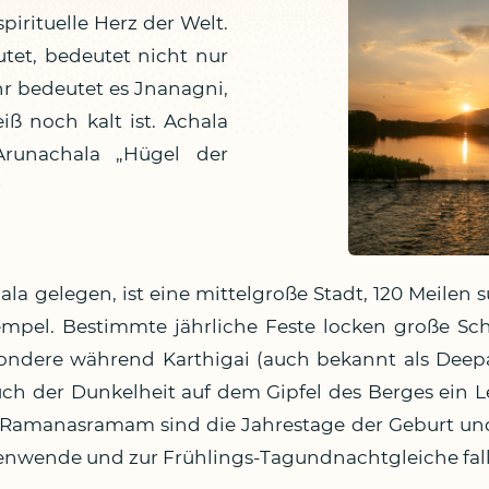
irituelle Herz der Welt.
utet, bedeutet nicht nur
r bedeutet es Jnanagni,
iß noch kalt ist. Achala
Arunachala „Hügel der
a gelegen, ist eine mittelgroße Stadt, 120 Meilen s
mpel. Bestimmte jährliche Feste locken große Sch
esondere während Karthigai (auch bekannt als De
ruch der Dunkelheit auf dem Gipfel des Berges ein L
i Ramanasramam sind die Jahrestage der Geburt und
nenwende und zur Frühlings-Tagundnachtgleiche fal