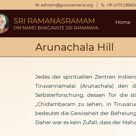
Skip
ashram@gururamana.org
+91 4175 23662
to
SRI RAMANASRAMAM
Home
main
OM NAMO BHAGAVATE SRI RAMANAYA
content
Arunachala Hill
Jedes der spirituellen Zentren Indien
Tiruvannamalai (Arunachala) den 
Selbsterforschung, dessen Tor die 
„Chidambaram zu sehen, in Tiruvaru
bedeutet die Gewissheit der Befreiung
Daher war es kein Zufall, dass der Ma